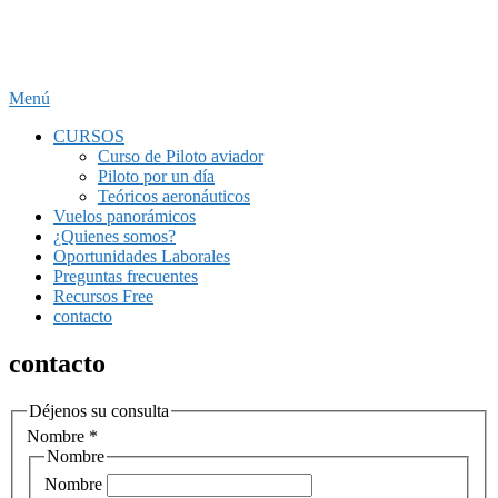
Saltar
Aero Club del Uruguay
al
contenido
Menú
CURSOS
Curso de Piloto aviador
Piloto por un día
Teóricos aeronáuticos
Vuelos panorámicos
¿Quienes somos?
Oportunidades Laborales
Preguntas frecuentes
Recursos Free
contacto
contacto
Déjenos su consulta
Nombre
*
Nombre
Nombre